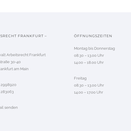
TSRECHT FRANKFURT –
ÖFFNUNGSZEITEN
Montag bis Donnerstag
lt Arbeitsrecht Frankfurt
08.30 – 13.00 Uhr
straße 30-40
14.00 – 18.00 Uhr
rankfurt am Main
Freitag
9 2998920
08.30 – 13.00 Uhr
9 283063
14.00 – 17.00 Uhr
il senden