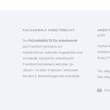
FACHANWALT ARBEITSRECHT
ARBEI
CITY
Die
FACHANWÄLTE für Arbeitsrecht
Fachanwa
aus Frankfurt vertreten wir
Schiller
Arbeitnehmer, leitende Angestellte und
60313 F
Vorstände. Kanzlei für Arbeitsrecht
Frankfurt: Kompetenz seit über 30
Jahren – in allen Instanzen. Vertrauen
Tel.: 06
Sie den 5* Bewertungen bei
anwalt.de
Fax: 06
Ema